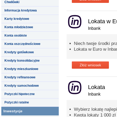
Chwilówki
Informacja kredytowa
Karty kredytowe
Lokata w E
Konta młodzieżowe
Inbank
Konta osobiste
Niech twoje środki pra
Konta oszczędnościowe
Lokata w Euro w Inba
Kredyty gotówkowe
Kredyty konsolidacyjne
Złóż wniosek
Kredyty mieszkaniowe
Kredyty refinansowe
Kredyty samochodowe
Lokata
Inbank
Pożyczki hipoteczne
Pożyczki ratalne
Wybierz lokatę najlep
Inwestycje
Kwota lokaty 1 000 zł 