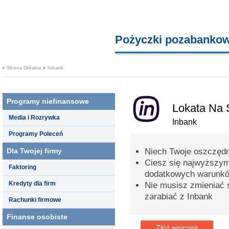
Pożyczki pozabanko
Strona Główna
Inbank
Programy niefinansowe
Lokata Na S
Media i Rozrywka
Inbank
Programy Poleceń
Dla Twojej firmy
Niech Twoje oszczędn
Ciesz się najwyższy
Faktoring
dodatkowych warunk
Kredyty dla firm
Nie musisz zmieniać s
zarabiać z Inbank
Rachunki firmowe
Finanse osobiste
Złóż wniosek