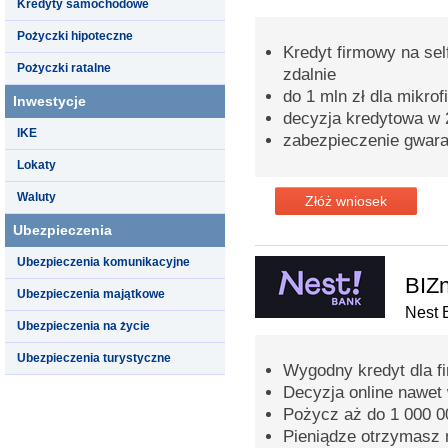
Kredyty samochodowe
Pożyczki hipoteczne
Kredyt firmowy na sel
Pożyczki ratalne
zdalnie
do 1 mln zł dla mikrof
Inwestycje
decyzja kredytowa w 
IKE
zabezpieczenie gwar
Lokaty
Waluty
Złóż wniosek
Ubezpieczenia
Ubezpieczenia komunikacyjne
BIZn
Ubezpieczenia majątkowe
Nest 
Ubezpieczenia na życie
Ubezpieczenia turystyczne
Wygodny kredyt dla fi
Decyzja online nawet
Pożycz aż do 1 000 00
Pieniądze otrzymasz 