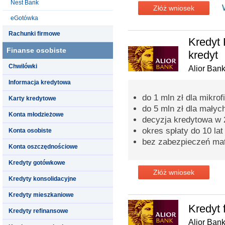
Nest Bank
Złóż wniosek
eGotówka
Rachunki firmowe
Kredyt 
Finanse osobiste
kredyt
Chwilówki
Alior Ban
Informacja kredytowa
do 1 mln zł dla mikrof
Karty kredytowe
do 5 mln zł dla małych
Konta młodzieżowe
decyzja kredytowa w 
okres spłaty do 10 lat
Konta osobiste
bez zabezpieczeń mat
Konta oszczędnościowe
Kredyty gotówkowe
Złóż wniosek
Kredyty konsolidacyjne
Kredyty mieszkaniowe
Kredyt 
Kredyty refinansowe
Alior Ban