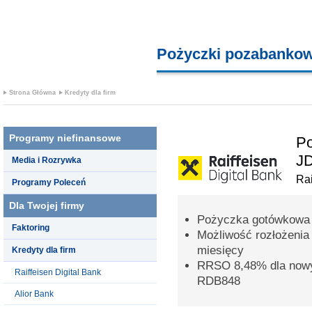
Pożyczki pozabanko
Strona Główna
Kredyty dla firm
Programy niefinansowe
Po
J
Media i Rozrywka
Rai
Programy Poleceń
Dla Twojej firmy
Pożyczka gotówkowa 
Faktoring
Możliwość rozłożenia
miesięcy
Kredyty dla firm
RRSO 8,48% dla nowy
Raiffeisen Digital Bank
RDB848
Alior Bank