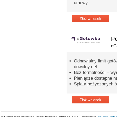
umowy
Złóż wniosek
Po
eG
Odnawialny limit gotó
dowolny cel
Bez formalności – wy
Pieniądze dostępne n
Spłata pożyczonych ś
Złóż wniosek
© Rozwiązanie dostarcza Bonnier Business Polska sp. z o.o. - organizator
Systemu Partne