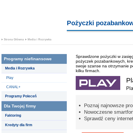
Pożyczki pozabanko
Strona Główna
Media i Rozrywka
Sprawdzone pożyczki w zasięgu
Programy niefinansowe
pożyczek pozabankowych, kre
swoje szanse na otrzymanie po
Media i Rozrywka
kilku firmach.
Play
Pl
CANAL+
Pl
Programy Poleceń
Poznaj najnowsze pro
Dla Twojej firmy
Nowoczesne smartfon
Faktoring
Sprawdź ceny interne
Kredyty dla firm