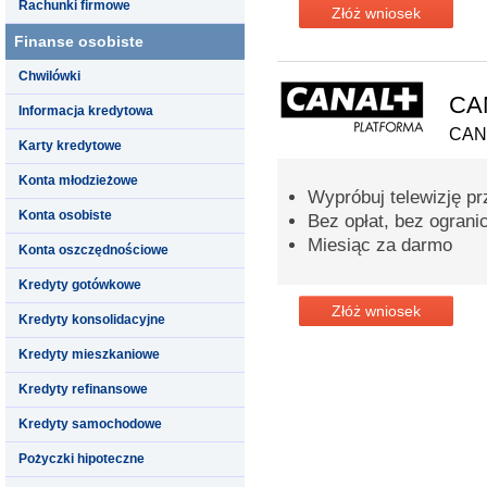
Rachunki firmowe
Złóż wniosek
Finanse osobiste
Chwilówki
CA
Informacja kredytowa
CAN
Karty kredytowe
Konta młodzieżowe
Wypróbuj telewizję pr
Konta osobiste
Bez opłat, bez ogran
Miesiąc za darmo
Konta oszczędnościowe
Kredyty gotówkowe
Złóż wniosek
Kredyty konsolidacyjne
Kredyty mieszkaniowe
Kredyty refinansowe
Kredyty samochodowe
Pożyczki hipoteczne