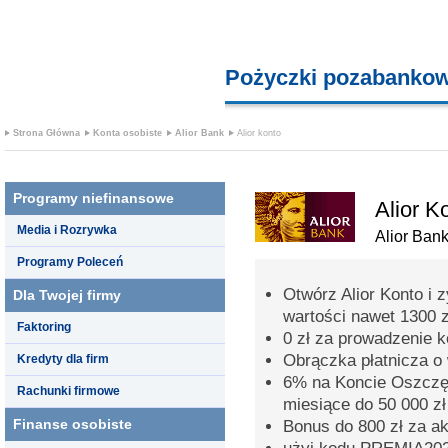
Pożyczki pozabanko
Strona Główna
Konta osobiste
Alior Bank
Alior konto
Programy niefinansowe
Alior K
Media i Rozrywka
Alior Ban
Programy Poleceń
Otwórz Alior Konto i 
Dla Twojej firmy
wartości nawet 1300 z
Faktoring
0 zł za prowadzenie 
Obrączka płatnicza o 
Kredyty dla firm
6% na Koncie Oszczęd
Rachunki firmowe
miesiące do 50 000 zł
Finanse osobiste
Bonus do 800 zł za a