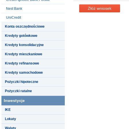
Złóż wniosek
Nest Bank
UniCredit
Konta oszczędnościowe
Kredyty gotówkowe
Kredyty konsolidacyjne
Kredyty mieszkaniowe
Kredyty refinansowe
Kredyty samochodowe
Pożyczki hipoteczne
Pożyczki ratalne
Inwestycje
IKE
Lokaty
Waluty