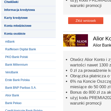
użyj kodu PREMIA2026
Chwilówki
warunki promocji
Informacja kredytowa
Karty kredytowe
Złóż wniosek
Konta młodzieżowe
Konta osobiste
Alior K
mBank
Alior Ban
Raiffeisen Digital Bank
PKO Bank Polski
Otwórz Alior Konto i 
wartości nawet 1300 z
Bank Millennium
0 zł za prowadzenie 
VeloBank
Obrączka płatnicza o 
Erste Bank Polska
6% na Koncie Oszczęd
miesiące do 50 000 zł
Bank BNP Paribas S.A.
Bonus do 800 zł za a
Alior Bank
użyj kodu PREMIA2026
warunki promocji
Bank Pekao
Credit Agricole Bank Polska