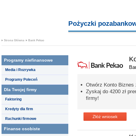
Pożyczki pozabanko
Strona Główna
Bank Pekao
Ko
Programy niefinansowe
Ba
Media i Rozrywka
Programy Poleceń
Otwórz Konto Biznes
Dla Twojej firmy
Zyskaj do 4200 zł pre
firmy!
Faktoring
Kredyty dla firm
Złóż wniosek
Rachunki firmowe
Finanse osobiste