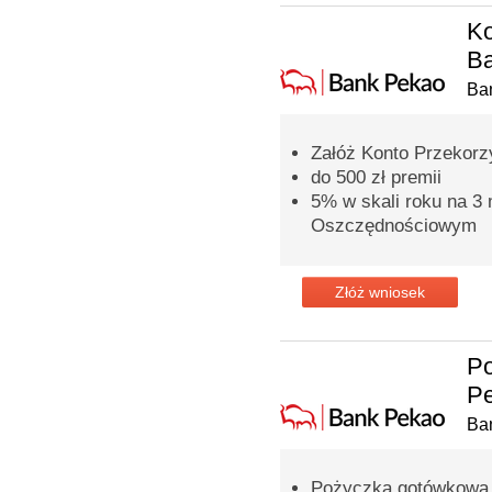
Ko
B
Ba
Załóż Konto Przekorzy
do 500 zł premii
5% w skali roku na 3
Oszczędnościowym
Złóż wniosek
P
Pe
Ba
Pożyczka gotówkowa n