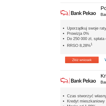
Po
Ba
Uporządkuj swoje rat
Prowizja 0%
Do 250 000 zł, spłata 
1
RRSO 8,28%
Złóż wniosek
Kr
Ba
Czas stworzyć własn
Kredyt mieszkaniowy 