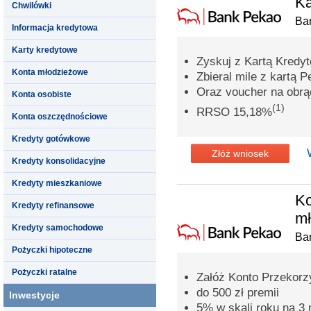
Ka
Chwilówki
Ba
Informacja kredytowa
Karty kredytowe
Zyskuj z Kartą Kredy
Konta młodzieżowe
Zbieral mile z kartą P
Oraz voucher na obrąc
Konta osobiste
(1)
RRSO 15,18%
Konta oszczędnościowe
Kredyty gotówkowe
Złóż wniosek
Kredyty konsolidacyjne
Kredyty mieszkaniowe
Ko
Kredyty refinansowe
m
Kredyty samochodowe
Ba
Pożyczki hipoteczne
Pożyczki ratalne
Załóż Konto Przekorzy
do 500 zł premii
Inwestycje
5% w skali roku na 3