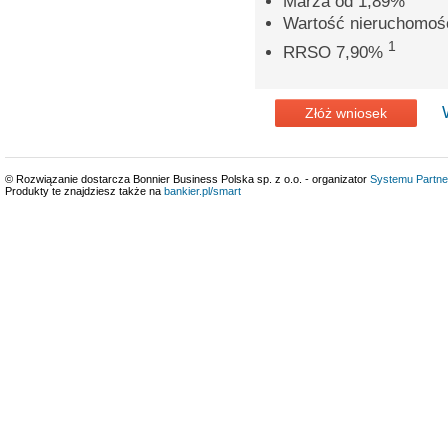
Marża od 1,89%
Wartość nieruchomoś
1
RRSO 7,90%
Złóż wniosek
© Rozwiązanie dostarcza Bonnier Business Polska sp. z o.o. - organizator
Systemu Partne
Produkty te znajdziesz także na
bankier.pl/smart