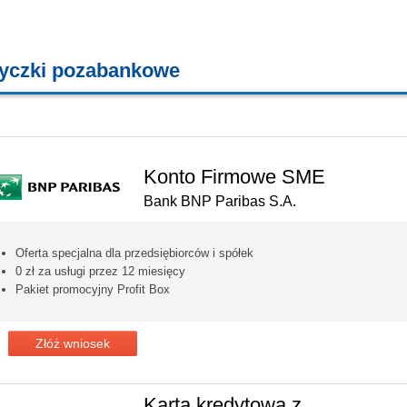
yczki pozabankowe
KREDYTY - POŻYCZKI - CHWILÓWKI
Konto Firmowe SME
Bank BNP Paribas S.A.
Oferta specjalna dla przedsiębiorców i spółek
0 zł za usługi przez 12 miesięcy
Pakiet promocyjny Profit Box
Złóż wniosek
Karta kredytowa z