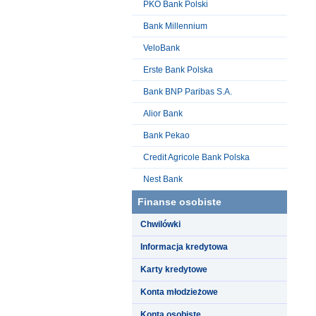
PKO Bank Polski
Bank Millennium
VeloBank
Erste Bank Polska
Bank BNP Paribas S.A.
Alior Bank
Bank Pekao
Credit Agricole Bank Polska
Nest Bank
Finanse osobiste
Chwilówki
Informacja kredytowa
Karty kredytowe
Konta młodzieżowe
Konta osobiste