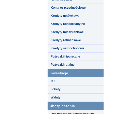
Konta oszczędnościowe
Kredyty gotówkowe
Kredyty konsolidacyjne
Kredyty mieszkaniowe
Kredyty refinansowe
Kredyty samochodowe
Pożyczki hipoteczne
Pożyczki ratalne
Inwestycje
IKE
Lokaty
Waluty
Ubezpieczenia
Ubezpieczenia komunikacyjne