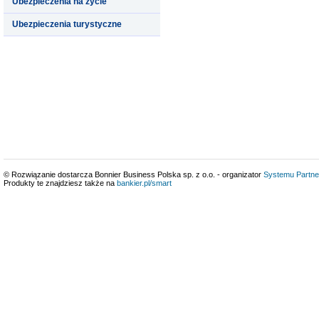
Ubezpieczenia na życie
Ubezpieczenia turystyczne
© Rozwiązanie dostarcza Bonnier Business Polska sp. z o.o. - organizator
Systemu Partne
Produkty te znajdziesz także na
bankier.pl/smart