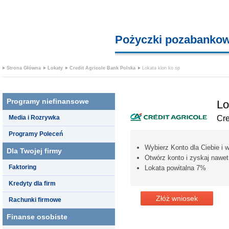
Pożyczki pozabanko
Strona Główna
Lokaty
Credit Agricole Bank Polska
Lokata klon ko sp
Programy niefinansowe
Lo
Media i Rozrywka
Cre
Programy Poleceń
Wybierz Konto dla Ciebie i w
Dla Twojej firmy
Otwórz konto i zyskaj nawet
Faktoring
Lokata powitalna 7%
Kredyty dla firm
Złóż wniosek
Rachunki firmowe
Finanse osobiste