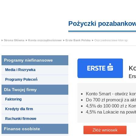
Pożyczki pozabanko
Strona Główna
Konta oszczędnościowe
Erste Bank Polska
Oszczednosciowe klon sp
Programy niefinansowe
Ko
Media i Rozrywka
Ers
Programy Poleceń
Dla Twojej firmy
Konto Smart - otwórz kon
Faktoring
Do 700 zł promocji za a
4,5% do 100 000 zł z K
Kredyty dla firm
4,5% na Lokacie na powi
Rachunki firmowe
Finanse osobiste
Złóż wniosek