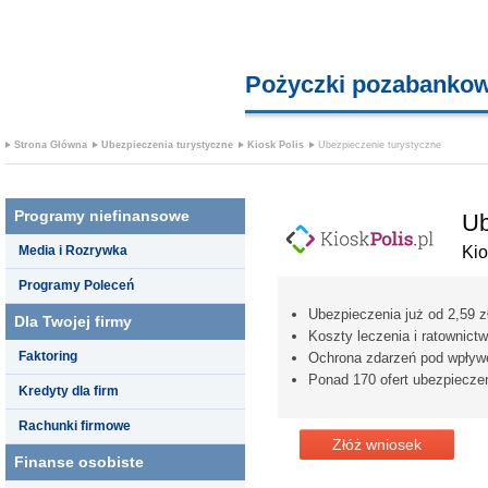
Pożyczki pozabanko
Strona Główna
Ubezpieczenia turystyczne
Kiosk Polis
Ubezpieczenie turystyczne
Programy niefinansowe
Ub
Media i Rozrywka
Kio
Programy Poleceń
Ubezpieczenia już od 2,59 zł
Dla Twojej firmy
Koszty leczenia i ratownic
Faktoring
Ochrona zdarzeń pod wpływ
Ponad 170 ofert ubezpiecze
Kredyty dla firm
Rachunki firmowe
Złóż wniosek
Finanse osobiste